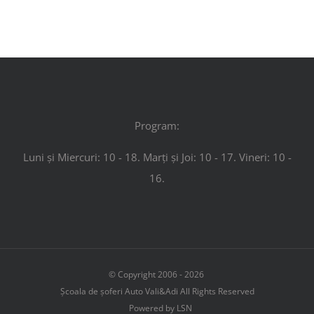
Program:
Luni și Miercuri: 10 - 18. Marți și Joi: 10 - 17. Vineri: 10 -
16.
© Copyright 2006 -
2026
Școala de șoferi Auto Vali&Adi All Rights Reserved
Powered by LSN