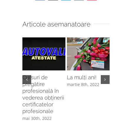
Articole asemanatoare
ericit!
Cursuri de
La mulți ani!
Crăciun f
pregătire
24th,
martie 8th, 2022
decembrie
profesională în
2021
vederea obținerii
certificatelor
profesionale
mai 30th, 2022