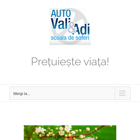
Skip
to
content
Prețuiește viața!
Mergi la...
View
Larger